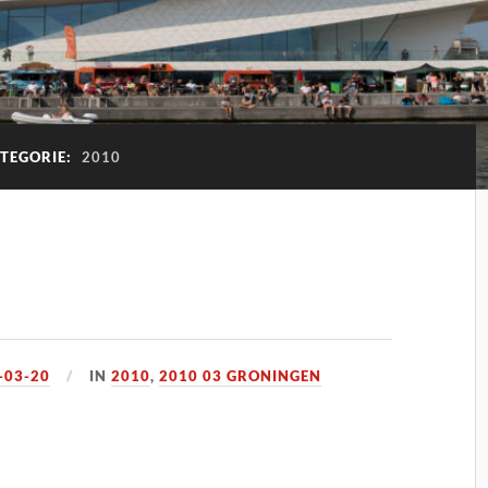
TEGORIE:
2010
-03-20
IN
2010
,
2010 03 GRONINGEN