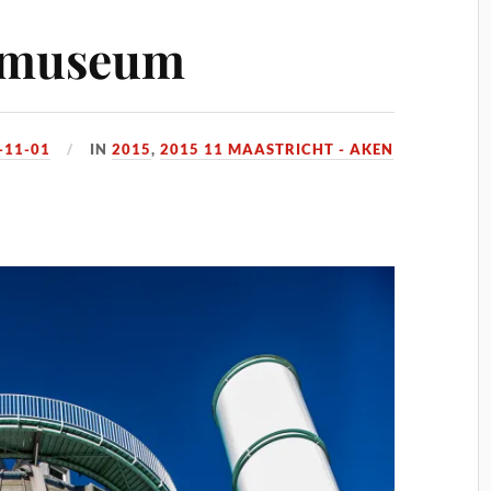
nmuseum
-11-01
IN
2015
,
2015 11 MAASTRICHT - AKEN