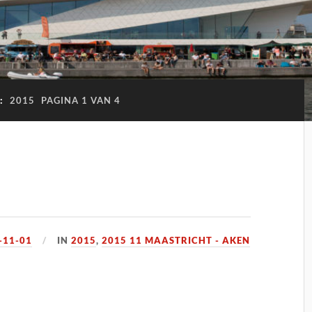
:
2015
PAGINA 1 VAN 4
-11-01
IN
2015
,
2015 11 MAASTRICHT - AKEN