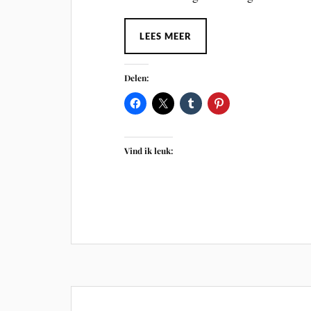
LEES MEER
Delen:
Vind ik leuk: