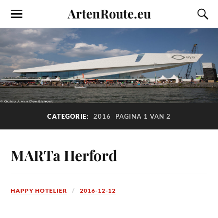
ArtenRoute.eu
CATEGORIE:
2016
PAGINA 1 VAN 2
MARTa Herford
HAPPY HOTELIER
2016-12-12