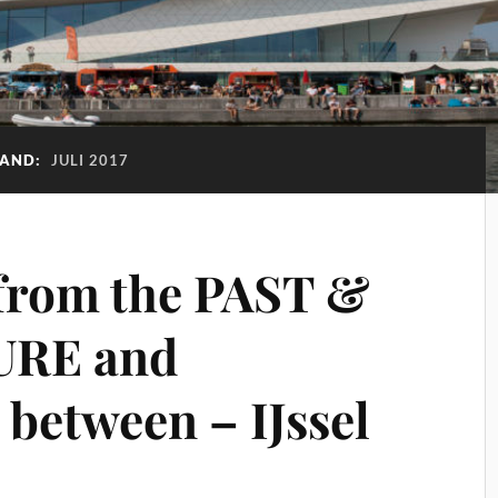
AND:
JULI 2017
from the PAST &
RE and
 between – IJssel