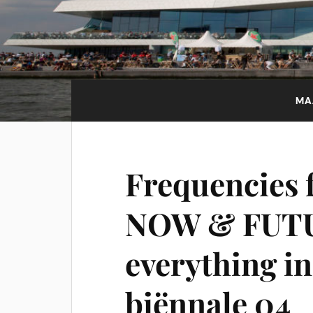
MA
Frequencies 
NOW & FUTU
everything in
biënnale 04