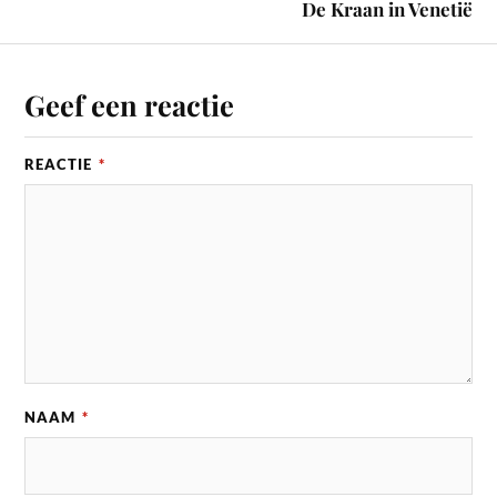
De Kraan in Venetië
Geef een reactie
REACTIE
*
NAAM
*