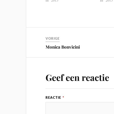
In "2015"
In "2015
VORIGE
Monica Bonvicini
Geef een reactie
REACTIE
*