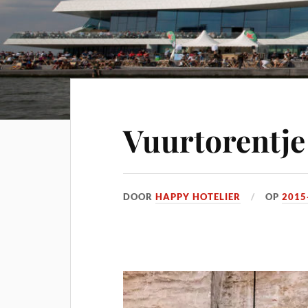
Vuurtorentje
DOOR
HAPPY HOTELIER
OP
2015