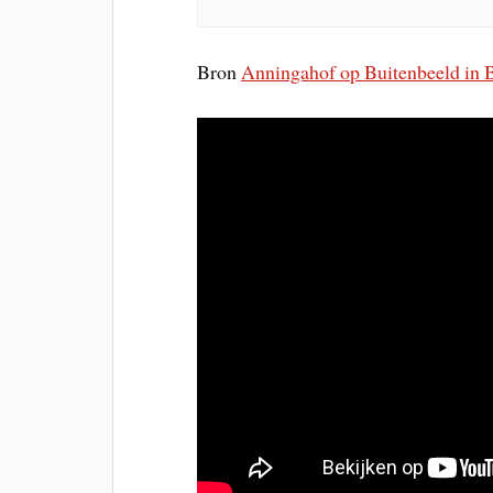
Bron
Anningahof op Buitenbeeld in 