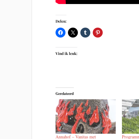
Delen:
Vind ik leuk:
Gerelateerd
Annahof – Vanitas met
Programm