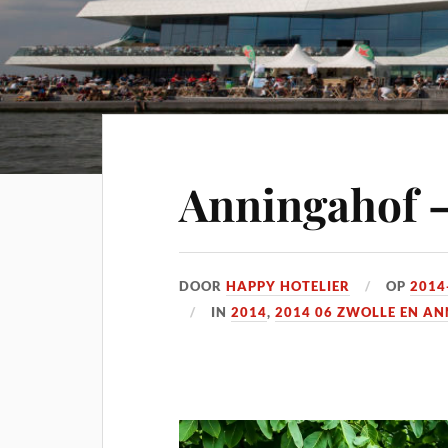
Anningahof –
DOOR
HAPPY HOTELIER
OP
2014
IN
2014
,
2014 06 ZWOLLE EN A