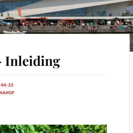
 Inleiding
-06-22
NNAHOF