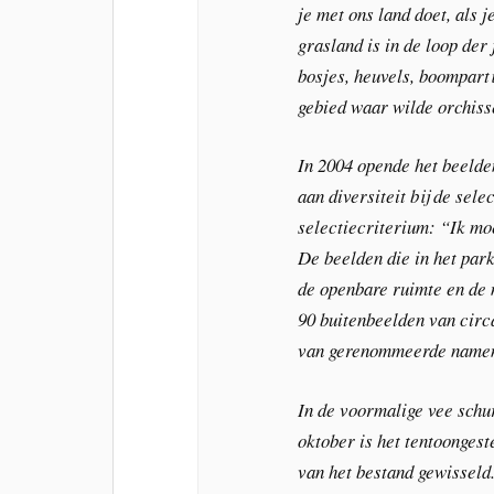
je met ons land doet, als 
grasland is in de loop de
bosjes, heuvels, boomparti
gebied waar wilde orchiss
In 2004 opende het beelde
aan diversiteit bij de sel
selectiecriterium: “Ik moe
De beelden die in het park
de openbare ruimte en de 
90 buitenbeelden van circ
van gerenommeerde namen 
In de voormalige vee schur
oktober is het tentoongest
van het bestand gewisseld