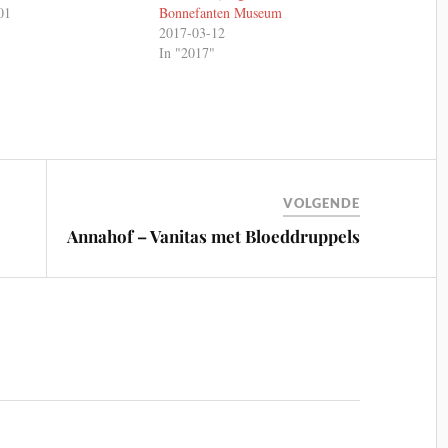
01
Bonnefanten Museum
"
2017-03-12
In "2017"
VOLGENDE
Annahof – Vanitas met Bloeddruppels