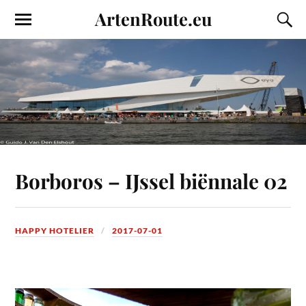
ArtenRoute.eu
Borboros – IJssel biënnale 02
HAPPY HOTELIER
2017-07-01