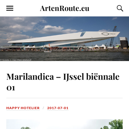
ArtenRoute.eu
Marilandica – IJssel biënnale
01
HAPPY HOTELIER
2017-07-01