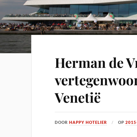
Herman de V
vertegenwoor
Venetië
DOOR
HAPPY HOTELIER
OP
2015