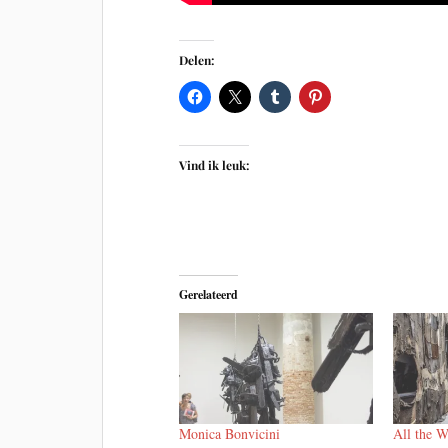
Delen:
Vind ik leuk:
Gerelateerd
Monica Bonvicini
All the W