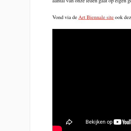
aantal van onze leden gaat op eigen g
Vond via de
Art Biennale site
ook dez