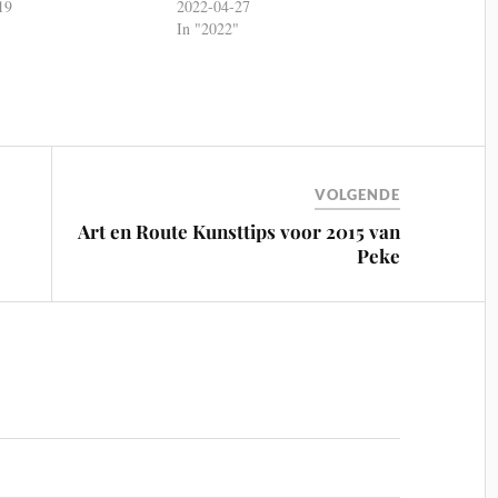
19
2022-04-27
"
In "2022"
VOLGENDE
Art en Route Kunsttips voor 2015 van
Peke